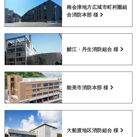
南会津地方広域市町村圏組
合消防本部 様
鯖江・丹生消防組合 様
能美市消防本部 様
大船渡地区消防組合 様